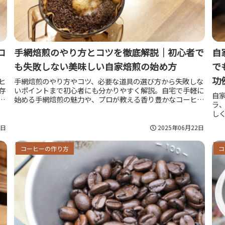
コ
手網焙煎のやり方とコツを徹底解説｜初心者で
自
も失敗しない美味しい自家焙煎の始め方
で
功
ヒ
手網焙煎のやり方やコツ、必要な道具の選び方から失敗しな
存
いポイントまで初心者にも分かりやすく解説。自宅で手軽に
自
践
始める手網焙煎の魅力や、プロが教える香り豊かなコーヒー
ラ
を作るための秘訣もご紹介します。
し
例
2日
2025年06月22日
わ
コーヒーの作り方
コ