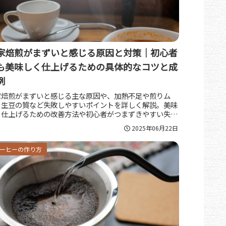
家焙煎がまずいと感じる原因と対策｜初心者
も美味しく仕上げるための具体的なコツと成
例
家焙煎がまずいと感じる主な原因や、加熱不足や煎りム
、生豆の質など失敗しやすいポイントを詳しく解説。美味
く仕上げるための改善方法や初心者がつまずきやすい失敗
、成功体験談も紹介し、理想の味を目指すための具体策が
2025年06月22日
かります。
ーヒーの作り方