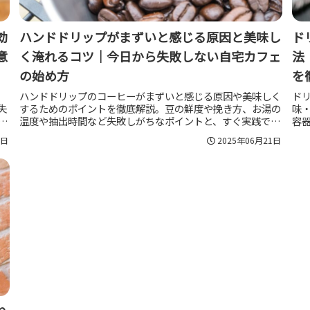
効
ハンドドリップがまずいと感じる原因と美味し
ド
意
く淹れるコツ｜今日から失敗しない自宅カフェ
法
の始め方
を
ハンドドリップのコーヒーがまずいと感じる原因や美味しく
ド
失
するためのポイントを徹底解説。豆の鮮度や挽き方、お湯の
味
中
温度や抽出時間など失敗しがちなポイントと、すぐ実践でき
容
両
る改善策・おすすめの豆選びまで網羅します。
リ
1日
2025年06月21日
を