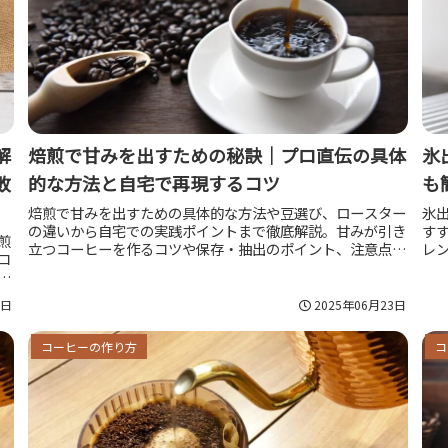
解
焙煎で甘みを出すための秘訣｜プロ直伝の具体
氷
敗
的な方法と自宅で再現するコツ
も
焙煎で甘みを出すための具体的な方法や豆選び、ロースター
氷
の違いから自宅での実践ポイントまで徹底解説。甘みが引き
す
煎
立つコーヒーを作るコツや保存・抽出のポイント、注意点も
レ
コ
詳しく紹介しています。
ー
載
3日
2025年06月23日
コーヒーの作り方
コ