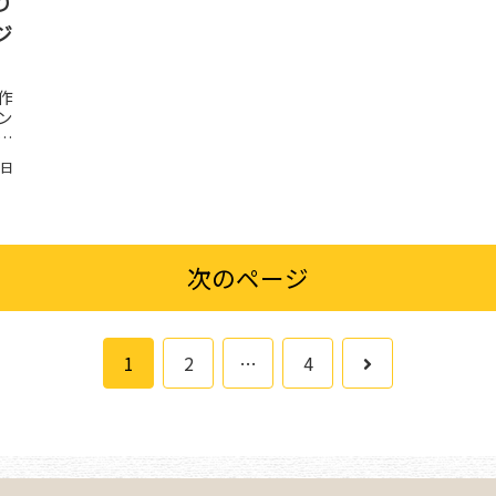
り
ジ
作
ン
現
0日
次のページ
次
1
2
…
4
へ