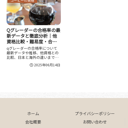
コーヒーの資格
介します。
くご紹介します。
Qグレーダーの合格率の最
新データと徹底分析｜他
資格比較・難易度・合格
のコツまで全解説
qグレーダーの合格率について
最新データや推移、他資格との
比較、日本と海外の違いまで詳
しく解説。合格率を左右する要
2025年06月14日
因や、効果的な試験対策、費用
対効果、今後の展望も徹底解
説。合格を目指す方は必見で
す。
ホーム
プライバシーポリシー
会社概要
お問い合わせ