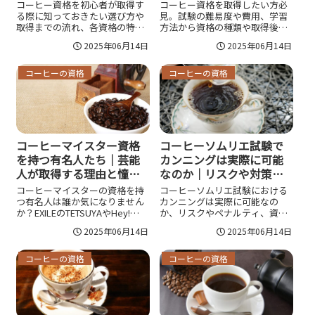
強法を徹底解説
立つ資格・勉強法・メリ
コーヒー資格を初心者が取得す
コーヒー資格を取得したい方必
ットを徹底解説
る際に知っておきたい選び方や
見。試験の難易度や費用、学習
取得までの流れ、各資格の特徴
方法から資格の種類や取得後の
や費用、勉強方法を徹底解説。
活用法まで、コーヒー資格に関
2025年06月14日
2025年06月14日
趣味や仕事に役立てたい方に最
する情報を徹底解説。初心者か
適な人気資格や、初心者でも安
らプロ志向まで自分に最適な資
心してチャレンジできるポイン
格を見つけ、キャリアや趣味に
コーヒーの資格
コーヒーの資格
トを詳しく紹介します。
活かせる知識を手に入れましょ
う。
コーヒーマイスター資格
コーヒーソムリエ試験で
を持つ有名人たち｜芸能
カンニングは実際に可能
人が取得する理由と憧れ
なのか｜リスクや対策・
の資格の魅力を徹底解説
正しい合格法を徹底解説
コーヒーマイスターの資格を持
コーヒーソムリエ試験における
つ有名人は誰か気になりません
カンニングは実際に可能なの
か？EXILEのTETSUYAやHey!
か、リスクやペナルティ、資格
Say! JUMPの八乙女光など、著
の信用失墜、試験運営側の対策
2025年06月14日
2025年06月14日
名人の取得理由や、資格を活か
まで詳しく解説。合格後のキャ
した活動、人気の理由、他のコ
リアや公正な勉強法も紹介し、
ーヒー資格との違いも詳しく紹
正攻法で資格を取得したい方の
コーヒーの資格
コーヒーの資格
介します。
疑問に応えます。