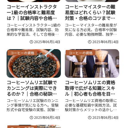
コーヒーインストラクタ
コーヒーマイスターの難
ー1級の合格率と難易度
易度はどれくらい？試験
は？｜試験内容や合格者
対策・合格のコツまで徹
の声、受験対策まで徹底
底解説｜初心者でも合格
コーヒーインストラクター1級の
コーヒーマイスターの難易度が
解説
できる最新ガイド
合格率や難易度、試験内容、効
気になる方必見。合格率や試験
果的な学習法、そして合格後の
内容、必要な勉強時間、独学と
キャリアへの影響まで徹底解
講座利用の違いまで、具体的な
2025年06月14日
2025年06月14日
説。1級を目指す方に必須の情報
対策や合格のコツをわかりやす
と、実際に合格した人の声も紹
く紹介。初心者や未経験者にも
介し、取得の価値や役立て方ま
役立つ情報満載です。
コーヒーの資格
コーヒーの資格
で詳しくお伝えします。
コーヒーソムリエ試験で
コーヒーソムリエの資格
カンニングは実際にでき
取得で広がる知識とスキ
るのか？｜合格の秘訣や
ル｜初心者も合格を目指
リスク・正攻法での突破
せる実践ガイド
コーヒーソムリエ試験のカンニ
コーヒーソムリエ資格の取得に
法まで徹底解説
ング事情が気になる方へ。受験
必要な基礎知識や実践方法、試
形式や自宅受験の実態、試験運
験対策からメリットの活かし
営側の対策やリスク、倫理面か
方、独学勉強法、関連資格、受
2025年06月14日
2025年06月14日
ら合格まで徹底解説。正しい知
験時の注意点までを網羅的に解
識習得で資格取得を目指すため
説。スペシャリストを目指す方
のポイントも分かりやすくご紹
に役立つ最新情報をわかりやす