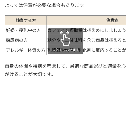
よっては注意が必要な場合もあります。
該当する方
注意点
妊婦・授乳中の方
カフェイン摂取量は控えめにしましょう（1
糖尿病の方
糖分や人工甘味料を含む商品は控えると安
アレルギー体質の方
乳製品や大豆、乳化剤に反応することがあ
スクロールできます
自身の体調や持病を考慮して、最適な商品選びと適量を心
がけることが大切です。