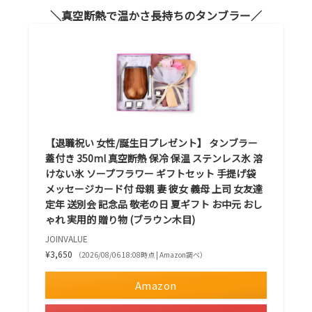
真空断熱で温かさ長持ちのタンブラー
【退職祝い 女性/誕生日プレゼント】 タンブラー
蓋付き 350ml 真空断熱 保冷 保温 ステンレス氷 溶
けない氷 ソープフラワー ギフトセット 手提げ袋
メッセージカード付 母親 妻 彼女 義母 上司 女友達
定年 送別会 記念品 敬老の日 夏ギフト お中元 おし
ゃれ 実用的 贈り物 (ブラウン木目)
JOINVALUE
¥3,650
（2026/08/06 18:08時点 | Amazon調べ）
Amazon