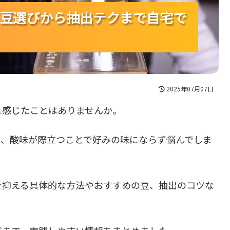
豆選びから抽出テクまで自宅で
豆選びから抽出テクまで自宅で
豆選びから抽出テクまで自宅で
2025年07月07日
と感じたことはありませんか。
も、酸味が際立つことで好みの味にならず悩んでしま
を抑える具体的な方法やおすすめの豆、抽出のコツな