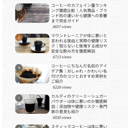
コーヒーのカフェイン量ランキ
ング徹底比較｜人気商品・ブラ
ンド別の違いから健康への影響
まで完全ガイド
8657 views
マウントレーニアが体に悪いと
言われる理由と実際の健康リス
ク｜知らないと後悔する成分や
安全な飲み方を徹底解説
6713 views
コーヒーにちなんだ名前のアイ
デア集｜おしゃれ・かわいい名
付け方のコツとおすすめ実例を
ご紹介
6228 views
カルディのクリーミーシュガー
パウダーは体に悪いのか徹底解
説｜添加物や健康リスク・専門
家の意見も紹介
6030 views
スティックコーヒーは体に悪い