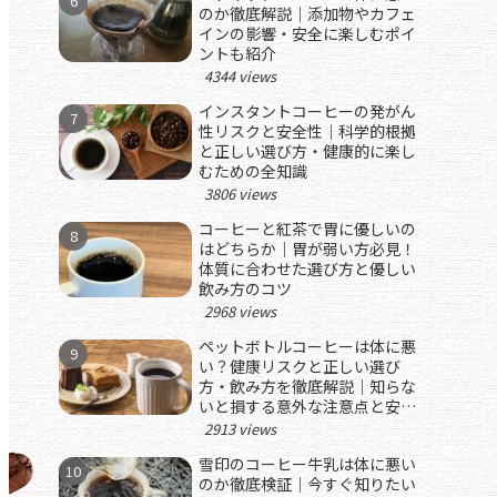
のか徹底解説｜添加物やカフェ
インの影響・安全に楽しむポイ
ントも紹介
4344 views
インスタントコーヒーの発がん
性リスクと安全性｜科学的根拠
と正しい選び方・健康的に楽し
むための全知識
3806 views
コーヒーと紅茶で胃に優しいの
はどちらか｜胃が弱い方必見！
体質に合わせた選び方と優しい
飲み方のコツ
2968 views
ペットボトルコーヒーは体に悪
い？健康リスクと正しい選び
方・飲み方を徹底解説｜知らな
いと損する意外な注意点と安心
して楽しむためのポイント
2913 views
雪印のコーヒー牛乳は体に悪い
のか徹底検証｜今すぐ知りたい