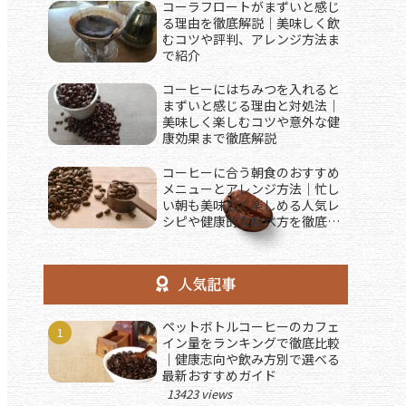
コーラフロートがまずいと感じ
る理由を徹底解説｜美味しく飲
むコツや評判、アレンジ方法ま
で紹介
コーヒーにはちみつを入れると
まずいと感じる理由と対処法｜
美味しく楽しむコツや意外な健
康効果まで徹底解説
コーヒーに合う朝食のおすすめ
メニューとアレンジ方法｜忙し
い朝も美味しく楽しめる人気レ
シピや健康的な食べ方を徹底解
説
人気記事
ペットボトルコーヒーのカフェ
イン量をランキングで徹底比較
｜健康志向や飲み方別で選べる
最新おすすめガイド
13423 views