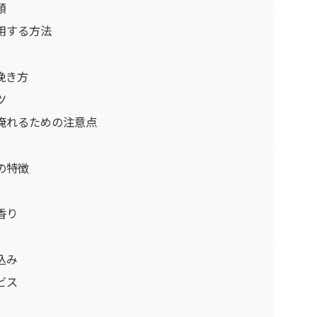
順
用する方法
挽き方
ツ
淹れるための注意点
の特徴
香り
込み
ビス