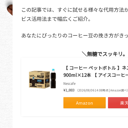
この記事では、すぐに試せる様々な代用方法
ビス活用法まで幅広くご紹介。
あなたにぴったりのコーヒー豆の挽き方がき
無糖でスッキリ。
【 コーヒー ペットボトル 】ネ
900ml×12本 【 アイスコー
Nescafe
¥1,883
（2026/08/06 14:08時点 | Amazon調べ
Amazon
楽