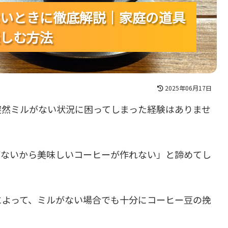
いときに徹底解説｜家庭の道具
いときに徹底解説｜家庭の道具
いときに徹底解説｜家庭の道具
しむ方法
しむ方法
しむ方法
2025年06月17日
突然ミルがない状況に困ってしまった経験はありませ
がないから美味しいコーヒーが作れない」と諦めてし
によって、ミルがない場合でも十分にコーヒー豆の挽