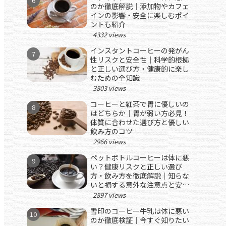
のか徹底解説｜添加物やカフェ
インの影響・安全に楽しむポイ
ントも紹介
4332 views
インスタントコーヒーの発がん
性リスクと安全性｜科学的根拠
と正しい選び方・健康的に楽し
むための全知識
3803 views
コーヒーと紅茶で胃に優しいの
はどちらか｜胃が弱い方必見！
体質に合わせた選び方と優しい
飲み方のコツ
2966 views
ペットボトルコーヒーは体に悪
い？健康リスクと正しい選び
方・飲み方を徹底解説｜知らな
いと損する意外な注意点と安心
して楽しむためのポイント
2897 views
雪印のコーヒー牛乳は体に悪い
のか徹底検証｜今すぐ知りたい