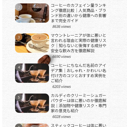
コーヒーのカフェイン量ランキ
ング徹底比較｜人気商品・ブラ
ンド別の違いから健康への影響
まで完全ガイド
8636 views
マウントレーニアが体に悪いと
言われる理由と実際の健康リス
ク｜知らないと後悔する成分や
安全な飲み方を徹底解説
6690 views
コーヒーにちなんだ名前のアイ
デア集｜おしゃれ・かわいい名
付け方のコツとおすすめ実例を
ご紹介
6203 views
カルディのクリーミーシュガー
パウダーは体に悪いのか徹底解
説｜添加物や健康リスク・専門
家の意見も紹介
6028 views
スティックコーヒーは体に悪い